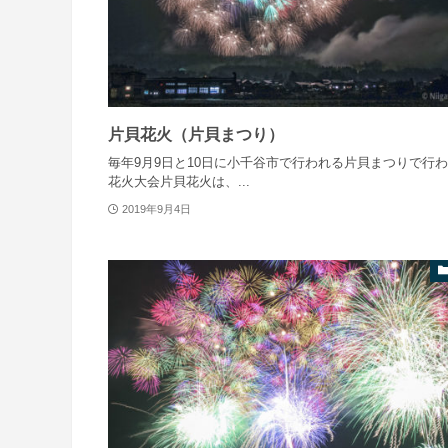
片貝花火（片貝まつり）
毎年9月9日と10日に小千谷市で行われる片貝まつりで行
花火大会片貝花火は、...
2019年9月4日