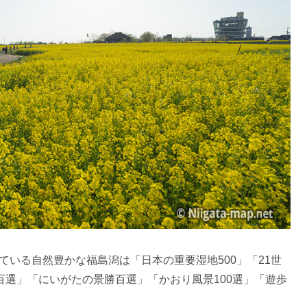
れている自然豊かな福島潟は「日本の重要湿地500」「21世
選」「にいがたの景勝百選」「かおり風景100選」「遊歩