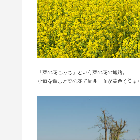
「菜の花こみち」という菜の花の通路。
小道を進むと菜の花で周囲一面が黄色く染ま