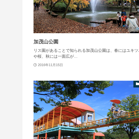
加茂山公園
リス園があることで知られる加茂山公園は、春にはユキツ
や桜、秋には一面広が...
2016年11月15日