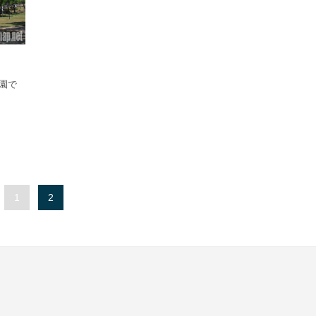
園で
1
2